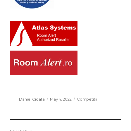
Author
Posted
Categories
Daniel Cioata
May 4, 2022
Competitii
on
Post