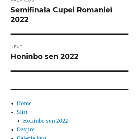
PREVIOUS
navigation
Semifinala Cupei Romaniei
Previous
post:
2022
NEXT
Honinbo sen 2022
Next
post:
Home
Stiri
Honinbo sen 2022
Despre
Galerie foto