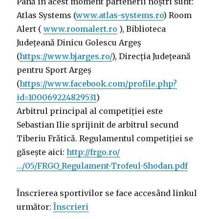
Până în acest moment partenerii noștri sunt:
Atlas Systems (
www.atlas-systems.ro
) Room
Alert (
www.roomalert.ro
), Biblioteca
Județeană Dinicu Golescu Argeș
(
https://www.bjarges.ro/
), Direcția Județeană
pentru Sport Argeș
(
https://www.facebook.com/profile.php?
id=100069224829531
)
Arbitrul principal al competiției este
Sebastian Ilie sprijinit de arbitrul secund
Tiberiu Frătică. Regulamentul competiției se
găsește aici:
http://frgo.ro/
…/05/FRGO_Regulament-Trofeul-Shodan.pdf
Înscrierea sportivilor se face accesând linkul
următor:
Înscrieri