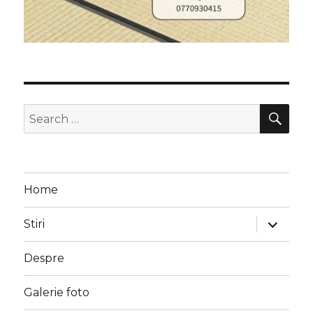
SEA
Search
for:
Home
expand
Stiri
child
menu
Despre
Galerie foto